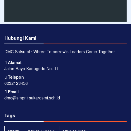
Hubungi Kami
DMC Satsumi ⋅ Where Tomorrow's Leaders Come Together
Alamat
Jalan Raya Kadugede No. 11
Telepon
0232123456
Email
dmc@smpn1sukaresmi.sch.id
Tags