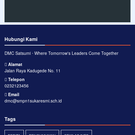
Hubungi Kami
DMC Satsumi ⋅ Where Tomorrow's Leaders Come Together
Alamat
Jalan Raya Kadugede No. 11
Telepon
0232123456
Email
dmc@smpn1sukaresmi.sch.id
Tags