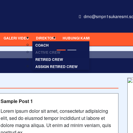
dmc@smpn1sukaresmi.sc
GALERI VIDEO
DIREKTORI
HUBUNGI KAMI
onsectetur adipisicing elit, sed do eiusmod tempor incididunt ut
COACH
ACTIVE CREW
RETIRED CREW
ASSIGN RETIRED CREW
Sample Post 1
Lorem ipsum dolor sit amet, consectetur adipisicing
elit, sed do eiusmod tempor incididunt ut labore et
dolore magna aliqua. Ut enim ad minim veniam, quis
nostrud ex