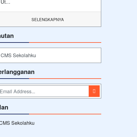
Ut…
SELENGKAPNYA
autan
CMS Sekolahku
erlangganan
lan