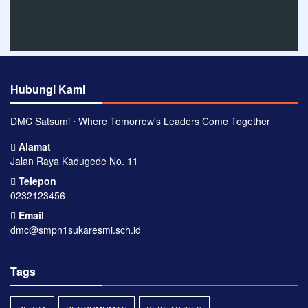
Hubungi Kami
DMC Satsumi ⋅ Where Tomorrow's Leaders Come Together
Alamat
Jalan Raya Kadugede No. 11
Telepon
0232123456
Email
dmc@smpn1sukaresmi.sch.id
Tags