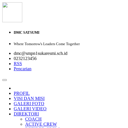
DMC SATSUMI
Where Tomorrow's Leaders Come Together
dmc@smpn1sukaresmi.sch.id
0232123456
RSS
Pencarian
PROFIL
VISI DAN MISI
GALERI FOTO
GALERI VIDEO
DIREKTORI
COACH
ACTIVE CREW