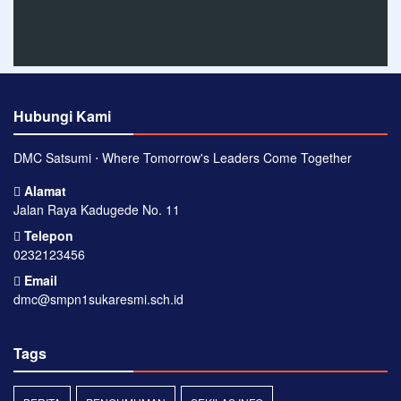
Hubungi Kami
DMC Satsumi ⋅ Where Tomorrow's Leaders Come Together
Alamat
Jalan Raya Kadugede No. 11
Telepon
0232123456
Email
dmc@smpn1sukaresmi.sch.id
Tags