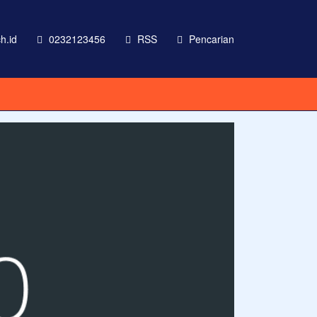
h.id
0232123456
RSS
Pencarian