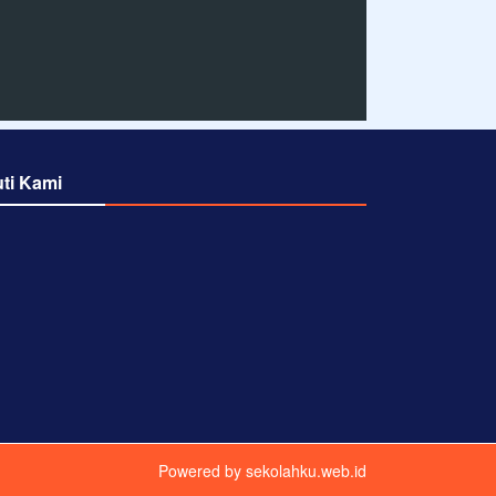
uti Kami
Powered by
sekolahku.web.id