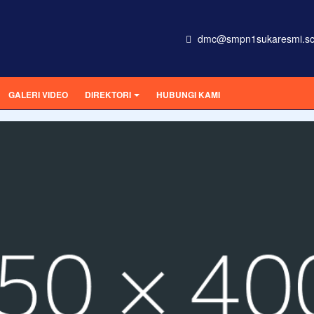
dmc@smpn1sukaresmi.sc
GALERI VIDEO
DIREKTORI
HUBUNGI KAMI