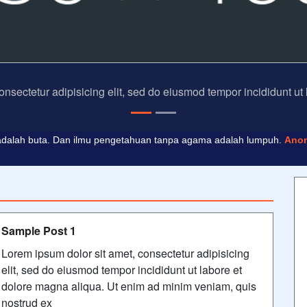
onsectetur adipisicing elit, sed do eiusmod tempor incididunt ut
dalah buta. Dan ilmu pengetahuan tanpa agama adalah lumpuh.
Ano
 masa depan. Hari esok untuk orang-orang yang telah mempersiapkan d
Sample Post 1
Lorem ipsum dolor sit amet, consectetur adipisicing
elit, sed do eiusmod tempor incididunt ut labore et
dolore magna aliqua. Ut enim ad minim veniam, quis
nostrud ex