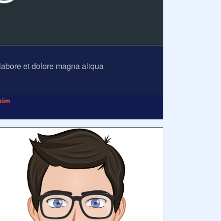
 labore et dolore magna aliqua
nim
irinya hari ini.
Anonim