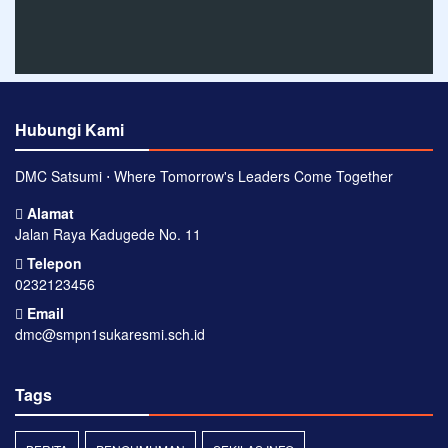
Hubungi Kami
DMC Satsumi ⋅ Where Tomorrow's Leaders Come Together
Alamat
Jalan Raya Kadugede No. 11
Telepon
0232123456
Email
dmc@smpn1sukaresmi.sch.id
Tags