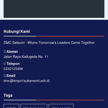
Hubungi Kami
DMC Satsumi ⋅ Where Tomorrow's Leaders Come Together
Alamat
Jalan Raya Kadugede No. 11
Telepon
0232123456
Email
dmc@smpn1sukaresmi.sch.id
Tags