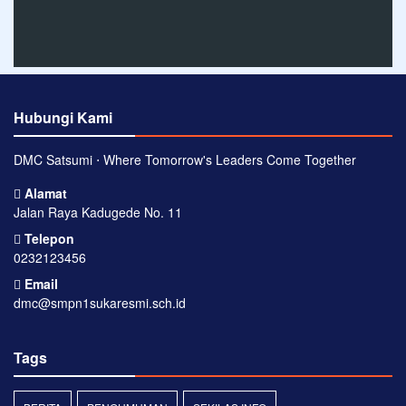
Hubungi Kami
DMC Satsumi ⋅ Where Tomorrow's Leaders Come Together
Alamat
Jalan Raya Kadugede No. 11
Telepon
0232123456
Email
dmc@smpn1sukaresmi.sch.id
Tags