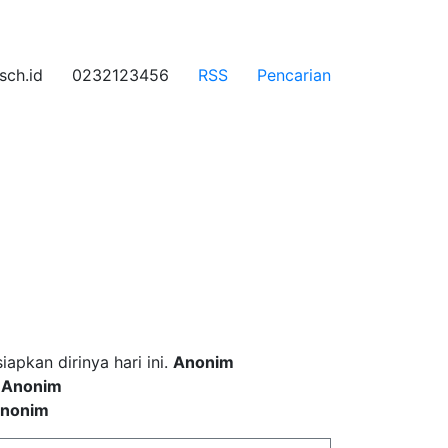
ch.id
0232123456
RSS
Pencarian
 incididunt ut labore
pkan dirinya hari ini.
Anonim
.
Anonim
nonim