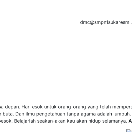
dmc@smpn1sukaresmi.s
t amet, consectetur adipisicing elit, sed do eiusmod tempor
et dolore magna aliqua
a depan. Hari esok untuk orang-orang yang telah mempersia
h buta. Dan ilmu pengetahuan tanpa agama adalah lumpuh
esok. Belajarlah seakan-akan kau akan hidup selamanya.
A