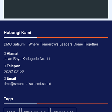
Hubungi Kami
DMC Satsumi ⋅ Where Tomorrow's Leaders Come Together
Alamat
Jalan Raya Kadugede No. 11
Telepon
0232123456
Email
dmc@smpn1sukaresmi.sch.id
Tags