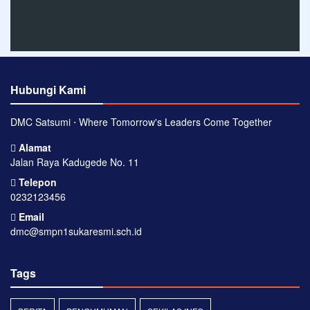
Hubungi Kami
DMC Satsumi ⋅ Where Tomorrow's Leaders Come Together
Alamat
Jalan Raya Kadugede No. 11
Telepon
0232123456
Email
dmc@smpn1sukaresmi.sch.id
Tags