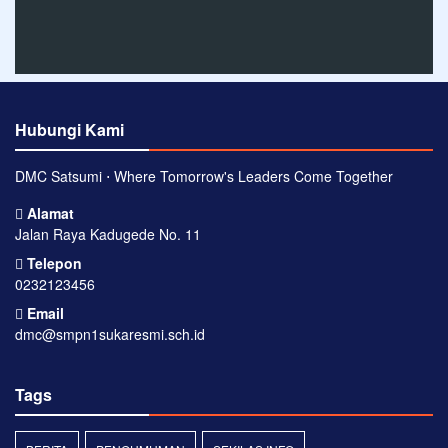
Hubungi Kami
DMC Satsumi ⋅ Where Tomorrow's Leaders Come Together
Alamat
Jalan Raya Kadugede No. 11
Telepon
0232123456
Email
dmc@smpn1sukaresmi.sch.id
Tags