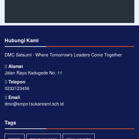
Hubungi Kami
DMC Satsumi ⋅ Where Tomorrow's Leaders Come Together
Alamat
Jalan Raya Kadugede No. 11
Telepon
0232123456
Email
dmc@smpn1sukaresmi.sch.id
Tags