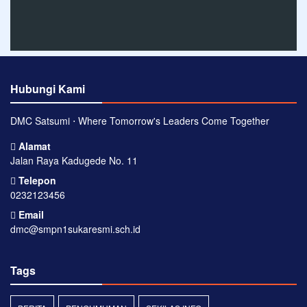
Hubungi Kami
DMC Satsumi ⋅ Where Tomorrow's Leaders Come Together
Alamat
Jalan Raya Kadugede No. 11
Telepon
0232123456
Email
dmc@smpn1sukaresmi.sch.id
Tags