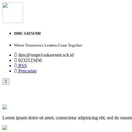
DMC SATSUMI
Where Tomorrow's Leaders Come Together
dmc@smpn1sukaresmi.sch.id
0232123456
RSS
Pencarian
PROFIL
VISI DAN MISI
GALERI FOTO
GALERI VIDEO
Lorem ipsum dolor sit amet, consectetur adipisicing elit, sed do eius