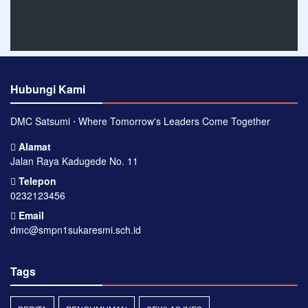
Hubungi Kami
DMC Satsumi ⋅ Where Tomorrow's Leaders Come Together
Alamat
Jalan Raya Kadugede No. 11
Telepon
0232123456
Email
dmc@smpn1sukaresmi.sch.id
Tags