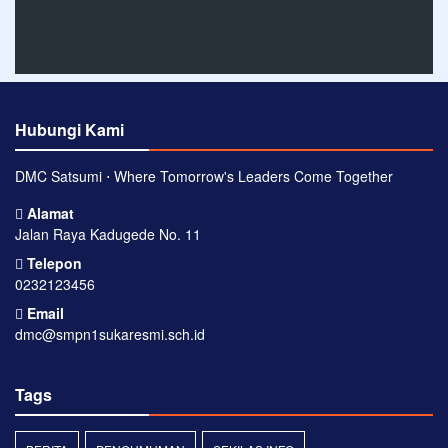
Hubungi Kami
DMC Satsumi ⋅ Where Tomorrow's Leaders Come Together
Alamat
Jalan Raya Kadugede No. 11
Telepon
0232123456
Email
dmc@smpn1sukaresmi.sch.id
Tags