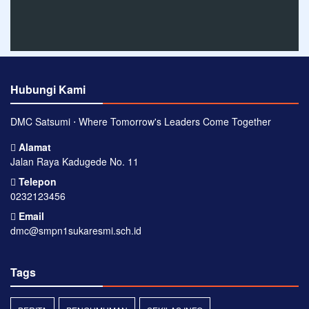
Hubungi Kami
DMC Satsumi ⋅ Where Tomorrow's Leaders Come Together
Alamat
Jalan Raya Kadugede No. 11
Telepon
0232123456
Email
dmc@smpn1sukaresmi.sch.id
Tags