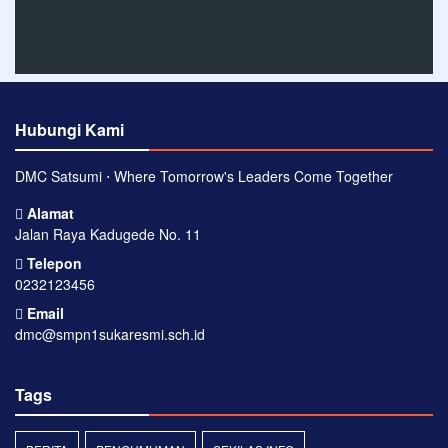
Hubungi Kami
DMC Satsumi ⋅ Where Tomorrow's Leaders Come Together
Alamat
Jalan Raya Kadugede No. 11
Telepon
0232123456
Email
dmc@smpn1sukaresmi.sch.id
Tags