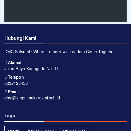
Hubungi Kami
DMC Satsumi ⋅ Where Tomorrow's Leaders Come Together
Alamat
Jalan Raya Kadugede No. 11
Telepon
0232123456
Email
dmc@smpn1sukaresmi.sch.id
Tags