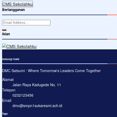
CMS Sekolahku
Berlangganan
Iklan
Hubungi Kami
DMC Satsumi ⋅ Where Tomorrow's Leaders Come Together
Alamat
Jalan Raya Kadugede No. 11
Telepon
0232123456
Email
dmc@smpn1sukaresmi.sch.id
Tags