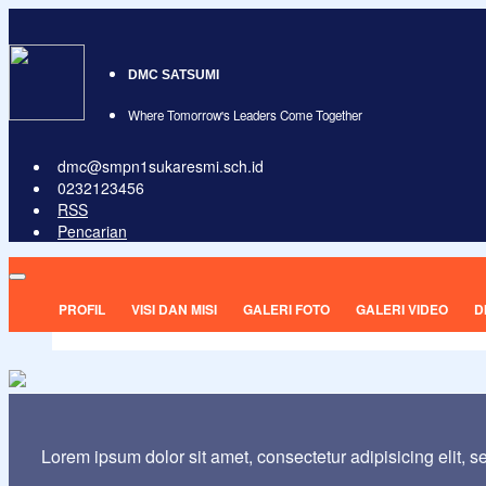
DMC SATSUMI
Where Tomorrow's Leaders Come Together
dmc@smpn1sukaresmi.sch.id
0232123456
RSS
Pencarian
PROFIL
VISI DAN MISI
GALERI FOTO
GALERI VIDEO
D
Lorem ipsum dolor sit amet, consectetur adipisicing elit, 