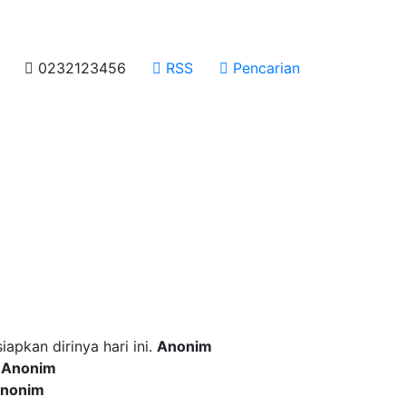
0232123456
RSS
Pencarian
 incididunt ut labore
pkan dirinya hari ini.
Anonim
.
Anonim
nonim