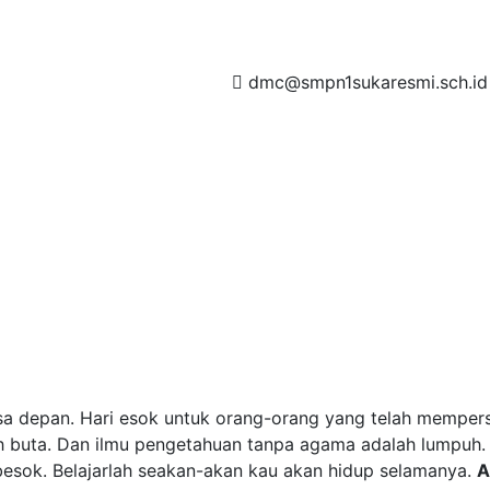
dmc@smpn1sukaresmi.sch.id
t amet, consectetur adipisicing elit, sed do eiusmod tempor
et dolore magna aliqua
a depan. Hari esok untuk orang-orang yang telah mempersia
h buta. Dan ilmu pengetahuan tanpa agama adalah lumpuh
esok. Belajarlah seakan-akan kau akan hidup selamanya.
A