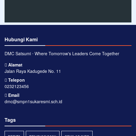
Hubungi Kami
DMC Satsumi ⋅ Where Tomorrow's Leaders Come Together
Alamat
Jalan Raya Kadugede No. 11
Telepon
0232123456
Email
dmc@smpn1sukaresmi.sch.id
Tags