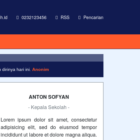
h.id
0232123456
RSS
Pencarian
 labore et dolore magna aliqua
irinya hari ini.
Anonim
ANTON SOFYAN
- Kepala Sekolah -
Lorem ipsum dolor sit amet, consectetur
adipisicing elit, sed do eiusmod tempor
incididunt ut labore et dolore magna aliqua.