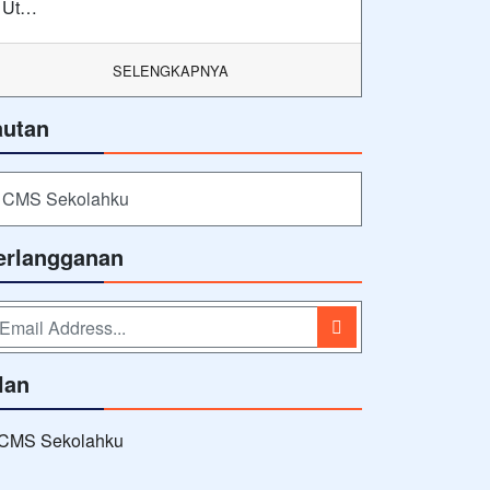
Ut…
SELENGKAPNYA
autan
CMS Sekolahku
erlangganan
lan