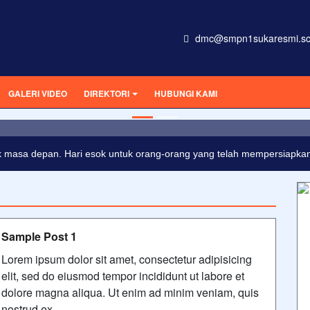
dmc@smpn1sukaresmi.sc
GALERI VIDEO
DIREKTORI
HUBUNGI KAMI
onsectetur adipisicing elit, sed do eiusmod tempor incididunt ut
 masa depan. Hari esok untuk orang-orang yang telah mempersiapkan d
Sample Post 1
Lorem ipsum dolor sit amet, consectetur adipisicing
elit, sed do eiusmod tempor incididunt ut labore et
dolore magna aliqua. Ut enim ad minim veniam, quis
nostrud ex