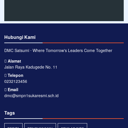
Hubungi Kami
DMC Satsumi ⋅ Where Tomorrow's Leaders Come Together
Alamat
Jalan Raya Kadugede No. 11
Telepon
0232123456
Email
dmc@smpn1sukaresmi.sch.id
Tags