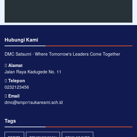
Hubungi Kami
DMC Satsumi ⋅ Where Tomorrow's Leaders Come Together
Alamat
Jalan Raya Kadugede No. 11
Telepon
0232123456
Email
dmc@smpn1sukaresmi.sch.id
Tags