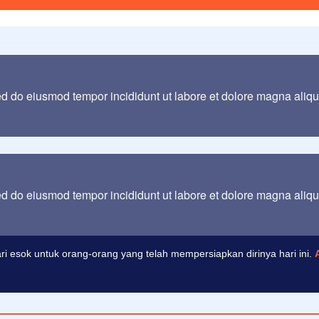
sed do eiusmod tempor incididunt ut labore et dolore magna aliq
sed do eiusmod tempor incididunt ut labore et dolore magna aliq
 ilmu pengetahuan tanpa agama adalah lumpuh.
Anonim
i esok untuk orang-orang yang telah mempersiapkan dirinya hari ini.