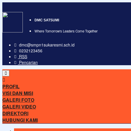
DMC SATSUMI
Where Tomorrow's Leaders Come Together
dmc@smpn1sukaresmi.sch.id
0232123456
RSS
Pencarian
PROFIL
VISI DAN MISI
GALERI FOTO
GALERI VIDEO
DIREKTORI
HUBUNGI KAMI