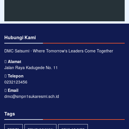
Hubungi Kami
DMC Satsumi ⋅ Where Tomorrow's Leaders Come Together
Alamat
Jalan Raya Kadugede No. 11
Telepon
0232123456
Email
dmc@smpn1sukaresmi.sch.id
Tags