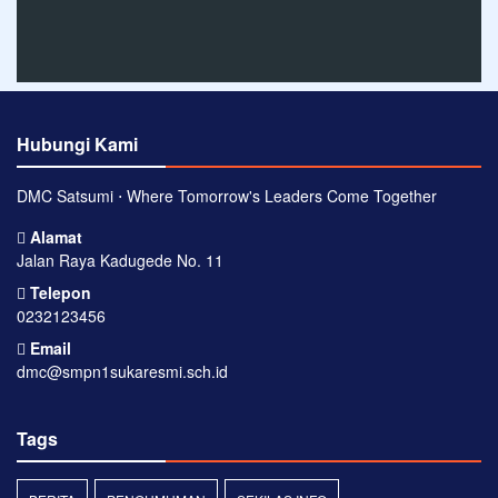
Hubungi Kami
DMC Satsumi ⋅ Where Tomorrow's Leaders Come Together
Alamat
Jalan Raya Kadugede No. 11
Telepon
0232123456
Email
dmc@smpn1sukaresmi.sch.id
Tags