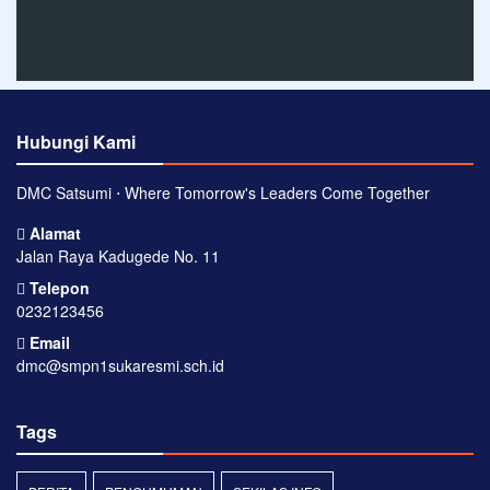
Hubungi Kami
DMC Satsumi ⋅ Where Tomorrow's Leaders Come Together
Alamat
Jalan Raya Kadugede No. 11
Telepon
0232123456
Email
dmc@smpn1sukaresmi.sch.id
Tags