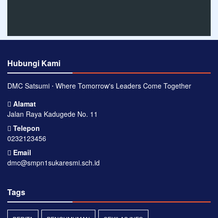
Hubungi Kami
DMC Satsumi ⋅ Where Tomorrow's Leaders Come Together
Alamat
Jalan Raya Kadugede No. 11
Telepon
0232123456
Email
dmc@smpn1sukaresmi.sch.id
Tags