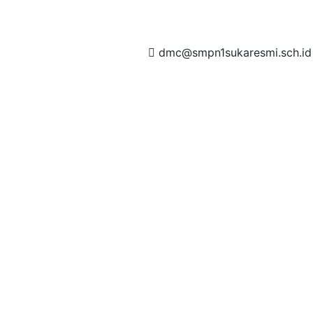
dmc@smpn1sukaresmi.sch.id
t amet, consectetur adipisicing elit, sed do eiusmod tempor
et dolore magna aliqua