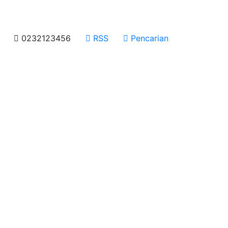
0232123456
RSS
Pencarian
 incididunt ut labore