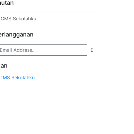
autan
CMS Sekolahku
erlangganan
lan