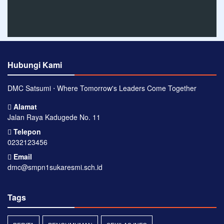
Hubungi Kami
DMC Satsumi ⋅ Where Tomorrow's Leaders Come Together
Alamat
Jalan Raya Kadugede No. 11
Telepon
0232123456
Email
dmc@smpn1sukaresmi.sch.id
Tags