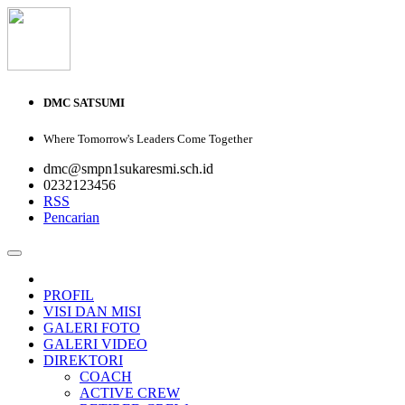
DMC SATSUMI
Where Tomorrow's Leaders Come Together
dmc@smpn1sukaresmi.sch.id
0232123456
RSS
Pencarian
PROFIL
VISI DAN MISI
GALERI FOTO
GALERI VIDEO
DIREKTORI
COACH
ACTIVE CREW