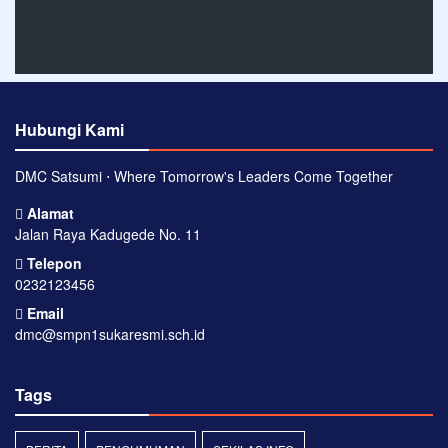
Hubungi Kami
DMC Satsumi ⋅ Where Tomorrow's Leaders Come Together
Alamat
Jalan Raya Kadugede No. 11
Telepon
0232123456
Email
dmc@smpn1sukaresmi.sch.id
Tags