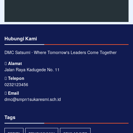
Hubungi Kami
DMC Satsumi ⋅ Where Tomorrow's Leaders Come Together
Alamat
Jalan Raya Kadugede No. 11
Telepon
0232123456
Email
dmc@smpn1sukaresmi.sch.id
Tags