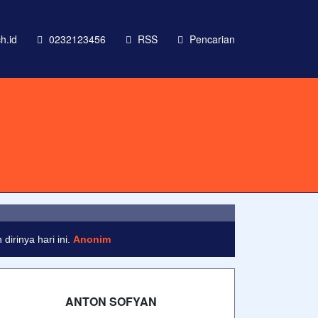
h.id
0232123456
RSS
Pencarian
 labore et dolore magna aliqua
irinya hari ini.
Anonim
ANTON SOFYAN