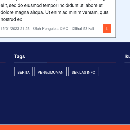
elit, sed do eiusmod tempor incididunt ut labore et
dolore magna aliqua. Ut enim ad minim veniam, quis
nostrud ex
15/01/2023 21:23 - Oleh Pengelola DMC - Dilihat 53 kali
Tags
Ik
BERITA
PENGUMUMAN
SEKILAS INFO