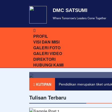
DMC SATSUMI
Where Tomorrow's Leaders Come Together
PROFIL
VISI DAN MISI
GALERI FOTO
GALERI VIDEO
DIREKTORI
Lorem ipsum dolor sit amet, c
HUBUNGI KAMI
KUTIPAN
Pendidikan merupakan tiket untuk
Tulisan Terbaru