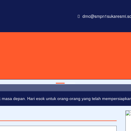
dmc@smpn1sukaresmi.sc
onsectetur adipisicing elit, sed do eiusmod tempor incididunt ut
 masa depan. Hari esok untuk orang-orang yang telah mempersiapkan d