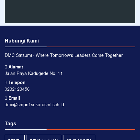
Hubungi Kami
DMC Satsumi ⋅ Where Tomorrow's Leaders Come Together
Alamat
Jalan Raya Kadugede No. 11
Telepon
0232123456
Email
dmc@smpn1sukaresmi.sch.id
Tags