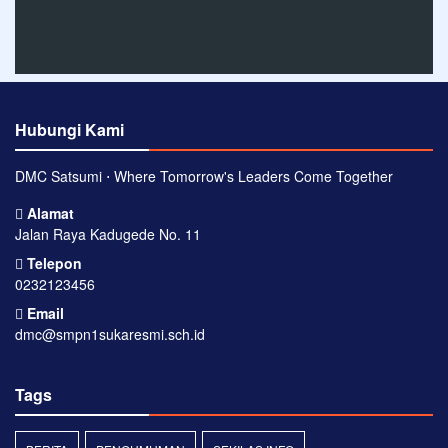
Hubungi Kami
DMC Satsumi ⋅ Where Tomorrow's Leaders Come Together
Alamat
Jalan Raya Kadugede No. 11
Telepon
0232123456
Email
dmc@smpn1sukaresmi.sch.id
Tags