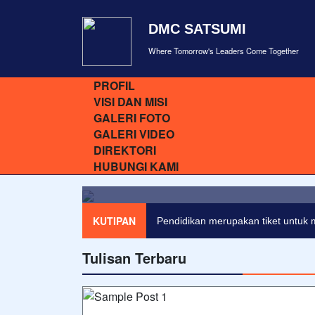
DMC SATSUMI
Where Tomorrow's Leaders Come Together
PROFIL
VISI DAN MISI
GALERI FOTO
GALERI VIDEO
DIREKTORI
Lorem ipsum dolor sit amet, c
HUBUNGI KAMI
KUTIPAN
Pendidikan merupakan tiket untuk 
Tulisan Terbaru