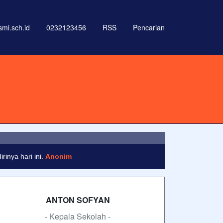
i.sch.id
0232123456
RSS
Pencarian
 labore et dolore magna aliqua
inya hari ini.
Anonim
ANTON SOFYAN
- Kepala Sekolah -