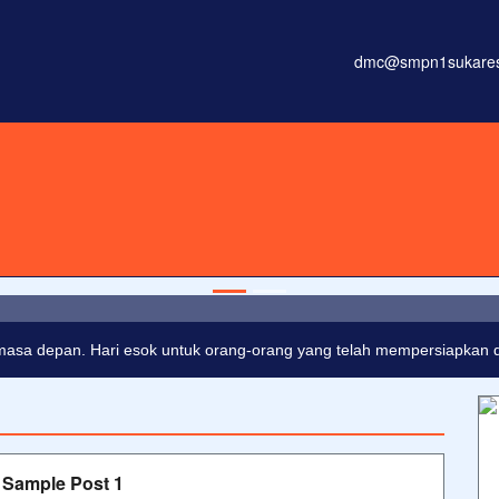
dmc@smpn1sukaresm
onsectetur adipisicing elit, sed do eiusmod tempor incididunt ut
masa depan. Hari esok untuk orang-orang yang telah mempersiapkan dir
Sample Post 1