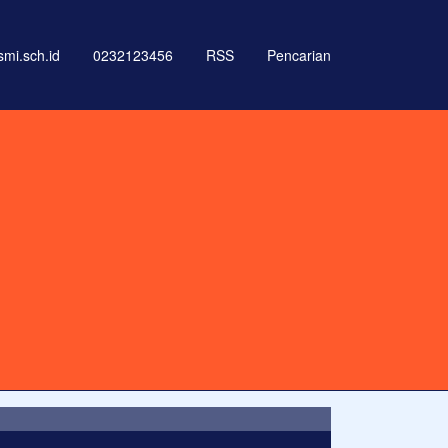
i.sch.id
0232123456
RSS
Pencarian
 labore et dolore magna aliqua