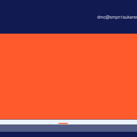
dmc@smpn1sukaresm
onsectetur adipisicing elit, sed do eiusmod tempor incididunt ut