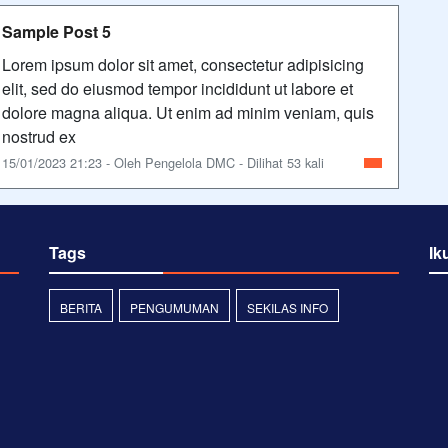
Sample Post 5
Lorem ipsum dolor sit amet, consectetur adipisicing
elit, sed do eiusmod tempor incididunt ut labore et
dolore magna aliqua. Ut enim ad minim veniam, quis
nostrud ex
15/01/2023 21:23 - Oleh Pengelola DMC - Dilihat 53 kali
Tags
Ik
BERITA
PENGUMUMAN
SEKILAS INFO