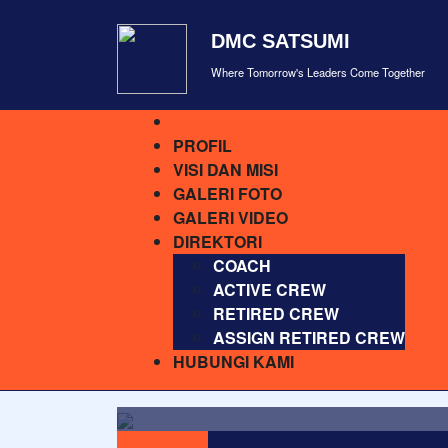
DMC SATSUMI
Where Tomorrow's Leaders Come Together
PROFIL
VISI DAN MISI
GALERI FOTO
GALERI VIDEO
DIREKTORI
COACH
ACTIVE CREW
RETIRED CREW
ASSIGN RETIRED CREW
HUBUNGI KAMI
Lorem ipsum dolor sit amet, c