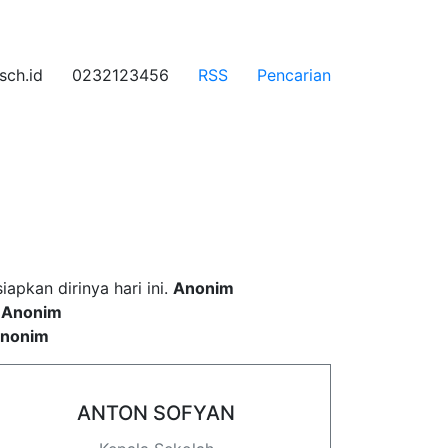
ch.id
0232123456
RSS
Pencarian
 incididunt ut labore
pkan dirinya hari ini.
Anonim
.
Anonim
nonim
ANTON SOFYAN