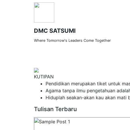
DMC SATSUMI
Where Tomorrow's Leaders Come Together
Lorem ipsum dolor si
PROFIL
VISI DAN MISI
GALERI FOTO
KUTIPAN
Pendidikan merupakan tiket untuk mas
Agama tanpa ilmu pengetahuan adala
Hiduplah seakan-akan kau akan mati b
Tulisan Terbaru