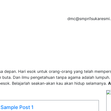
dmc@smpn1sukaresmi.s
t amet, consectetur adipisicing elit, sed do eiusmod tempor
et dolore magna aliqua
GALERI VIDEO
DIREKTORI
HUBUNGI KAMI
a depan. Hari esok untuk orang-orang yang telah mempersia
h buta. Dan ilmu pengetahuan tanpa agama adalah lumpuh
esok. Belajarlah seakan-akan kau akan hidup selamanya.
A
Sample Post 1