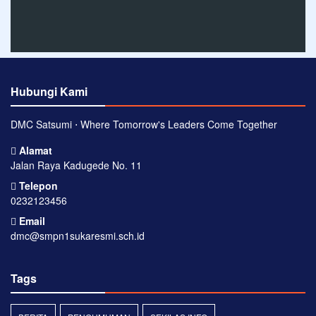
Hubungi Kami
DMC Satsumi ⋅ Where Tomorrow's Leaders Come Together
Alamat
Jalan Raya Kadugede No. 11
Telepon
0232123456
Email
dmc@smpn1sukaresmi.sch.id
Tags