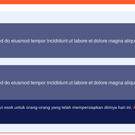
sed do eiusmod tempor incididunt ut labore et dolore magna aliq
sed do eiusmod tempor incididunt ut labore et dolore magna aliq
 ilmu pengetahuan tanpa agama adalah lumpuh.
Anonim
i esok untuk orang-orang yang telah mempersiapkan dirinya hari ini.