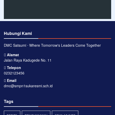
Hubungi Kami
DMC Satsumi ⋅ Where Tomorrow's Leaders Come Together
Alamat
Jalan Raya Kadugede No. 11
Telepon
0232123456
Email
dmc@smpn1sukaresmi.sch.id
Tags