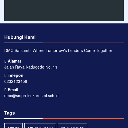
Hubungi Kami
DMC Satsumi ⋅ Where Tomorrow's Leaders Come Together
Alamat
Jalan Raya Kadugede No. 11
Telepon
0232123456
Email
dmc@smpn1sukaresmi.sch.id
Tags