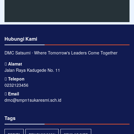
Hubungi Kami
DMC Satsumi ⋅ Where Tomorrow's Leaders Come Together
Alamat
Jalan Raya Kadugede No. 11
Telepon
0232123456
Email
dmc@smpn1sukaresmi.sch.id
Tags