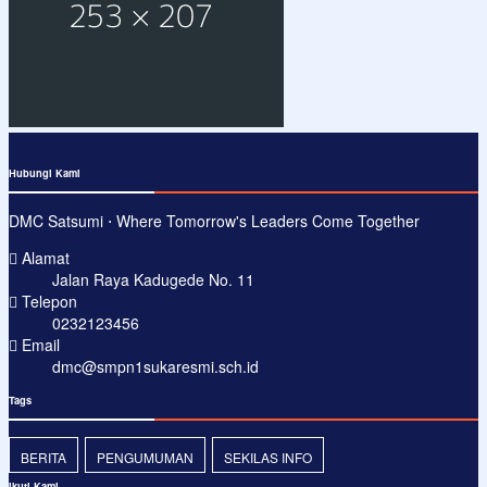
Hubungi Kami
DMC Satsumi ⋅ Where Tomorrow's Leaders Come Together
Alamat
Jalan Raya Kadugede No. 11
Telepon
0232123456
Email
dmc@smpn1sukaresmi.sch.id
Tags
BERITA
PENGUMUMAN
SEKILAS INFO
Ikuti Kami